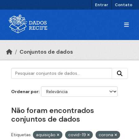
Ir para o conteúdo principal
Entrar
Contato
Conjuntos de dados
Ordenar por
Não foram encontrados
conjuntos de dados
Etiquetas:
aquisição
covid-19
corona