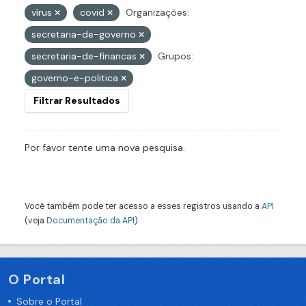
vírus
covid
Organizações:
secretaria-de-governo
secretaria-de-financas
Grupos:
governo-e-politica
Filtrar Resultados
Por favor tente uma nova pesquisa.
Você também pode ter acesso a esses registros usando a
API
(veja
Documentação da API
).
O Portal
Sobre o Portal