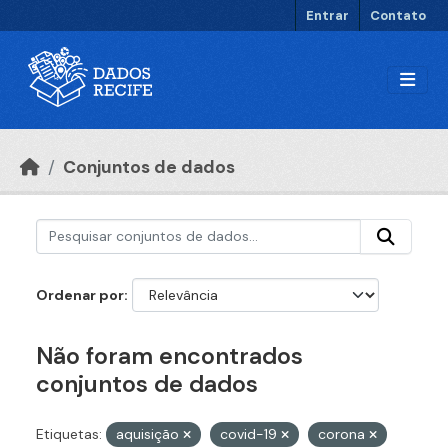
Ir para o conteúdo principal
Entrar
Contato
Conjuntos de dados
Ordenar por
Não foram encontrados
conjuntos de dados
Etiquetas:
aquisição
covid-19
corona