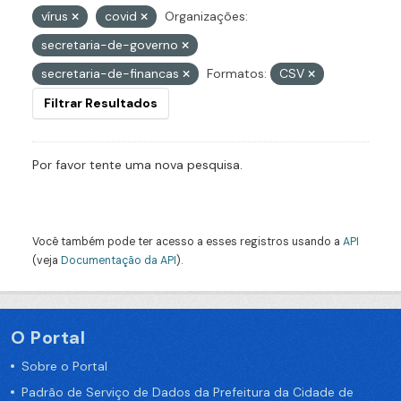
vírus
covid
Organizações:
secretaria-de-governo
secretaria-de-financas
Formatos:
CSV
Filtrar Resultados
Por favor tente uma nova pesquisa.
Você também pode ter acesso a esses registros usando a
API
(veja
Documentação da API
).
O Portal
Sobre o Portal
Padrão de Serviço de Dados da Prefeitura da Cidade de