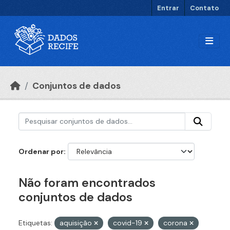
Ir para o conteúdo principal
Entrar
Contato
Conjuntos de dados
Ordenar por
Não foram encontrados
conjuntos de dados
Etiquetas:
aquisição
covid-19
corona