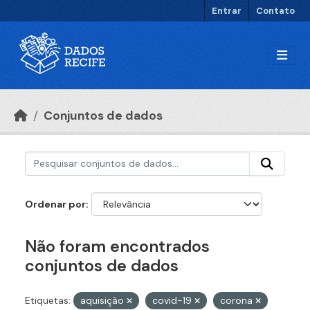
Ir para o conteúdo principal
Entrar
Contato
Conjuntos de dados
Ordenar por
Não foram encontrados
conjuntos de dados
Etiquetas:
aquisição
covid-19
corona