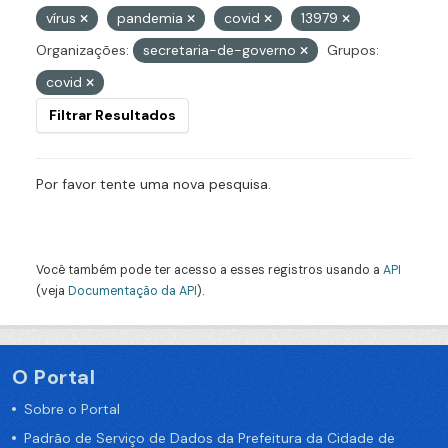
vírus
pandemia
covid
13979
Organizações:
secretaria-de-governo
Grupos:
covid
Filtrar Resultados
Por favor tente uma nova pesquisa.
Você também pode ter acesso a esses registros usando a
API
(veja
Documentação da API
).
O Portal
Sobre o Portal
Padrão de Serviço de Dados da Prefeitura da Cidade de