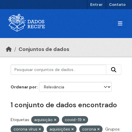
Ir para o conteúdo principal
Entrar
Contato
Conjuntos de dados
Ordenar por
1 conjunto de dados encontrado
Etiquetas:
aquisição
covid-19
corona vírus
aquisições
corona
Grupos: