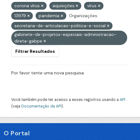
corona vírus
aquisições
vírus
13979
pandemia
Organizações:
secretaria-de-articulacao-politica-e-social
gabinete-de-projetos-especiais-administracao-
direta-gabpe
Filtrar Resultados
Por favor tente uma nova pesquisa.
Você também pode ter acesso a esses registros usando a
API
(veja
Documentação da API
).
O Portal