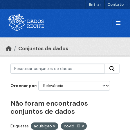
Ir para o conteúdo principal
Entrar
Contato
Conjuntos de dados
Ordenar por
Não foram encontrados
conjuntos de dados
Etiquetas:
aquisição
covid-19