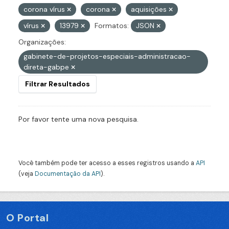
corona vírus
corona
aquisições
vírus
13979
Formatos:
JSON
Organizações:
gabinete-de-projetos-especiais-administracao-
direta-gabpe
Filtrar Resultados
Por favor tente uma nova pesquisa.
Você também pode ter acesso a esses registros usando a
API
(veja
Documentação da API
).
O Portal