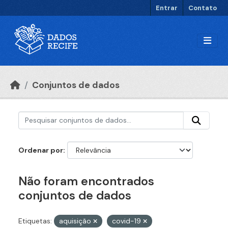
Ir para o conteúdo principal
Entrar
Contato
Conjuntos de dados
Ordenar por
Não foram encontrados
conjuntos de dados
Etiquetas:
aquisição
covid-19