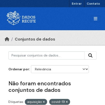
Ir para o conteúdo principal
Entrar
Contato
Conjuntos de dados
Ordenar por
Não foram encontrados
conjuntos de dados
Etiquetas:
aquisição
covid-19