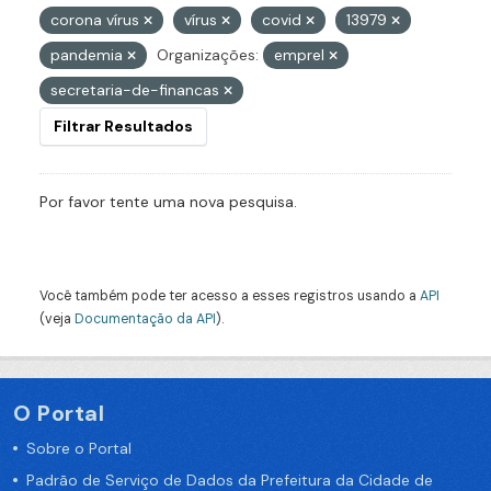
corona vírus
vírus
covid
13979
pandemia
Organizações:
emprel
secretaria-de-financas
Filtrar Resultados
Por favor tente uma nova pesquisa.
Você também pode ter acesso a esses registros usando a
API
(veja
Documentação da API
).
O Portal
Sobre o Portal
Padrão de Serviço de Dados da Prefeitura da Cidade de