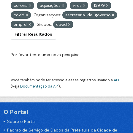
corona
aquisições
vírus
13979
covid
Organizações:
secretaria-de-governo
emprel
Grupos:
covid
Filtrar Resultados
Por favor tente uma nova pesquisa.
Você também pode ter acesso a esses registros usando a
API
(veja
Documentação da API
).
O Portal
Sobre o Portal
Padrão de Serviço de Dados da Prefeitura da Cidade de