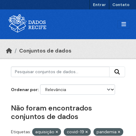
Ir para o conteúdo principal
Entrar
Contato
Conjuntos de dados
Ordenar por
Não foram encontrados
conjuntos de dados
Etiquetas:
aquisição
covid-19
pandemia