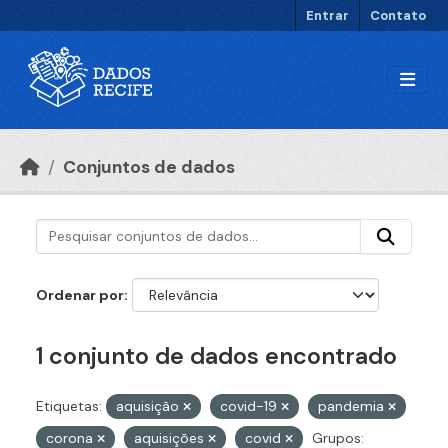
Ir para o conteúdo principal
Entrar
Contato
Conjuntos de dados
Ordenar por
1 conjunto de dados encontrado
Etiquetas:
aquisição
covid-19
pandemia
corona
aquisições
covid
Grupos: