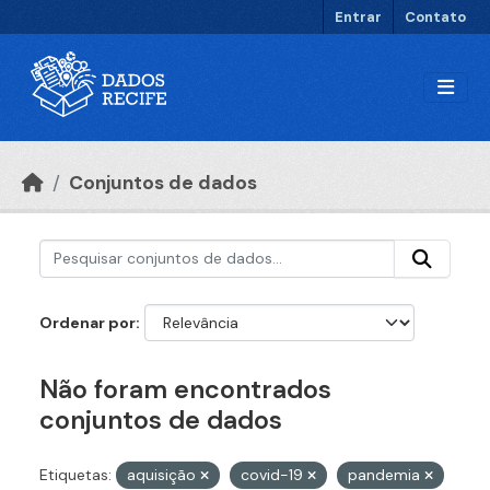
Ir para o conteúdo principal
Entrar
Contato
Conjuntos de dados
Ordenar por
Não foram encontrados
conjuntos de dados
Etiquetas:
aquisição
covid-19
pandemia