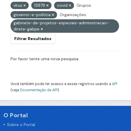
vírus
13979
covid
Grupos:
governo-e-politica
Organizações:
gabinete-de-projetos-especiais-administracao-
direta-gabpe
Filtrar Resultados
Por favor tente uma nova pesquisa.
Você também pode ter acesso a esses registros usando a
API
(veja
Documentação da API
).
O Portal
Sobre o Portal