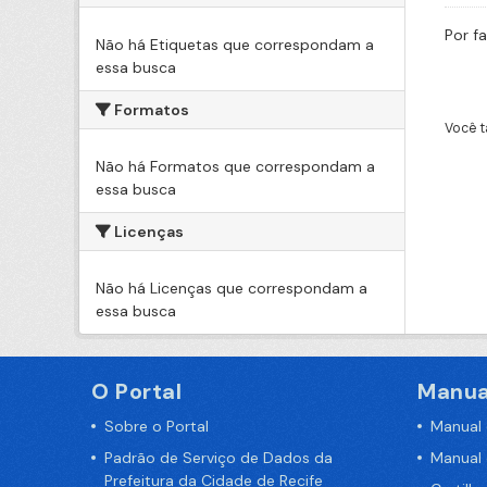
Por f
Não há Etiquetas que correspondam a
essa busca
Formatos
Você t
Não há Formatos que correspondam a
essa busca
Licenças
Não há Licenças que correspondam a
essa busca
O Portal
Manua
Sobre o Portal
Manual
Padrão de Serviço de Dados da
Manual
Prefeitura da Cidade de Recife