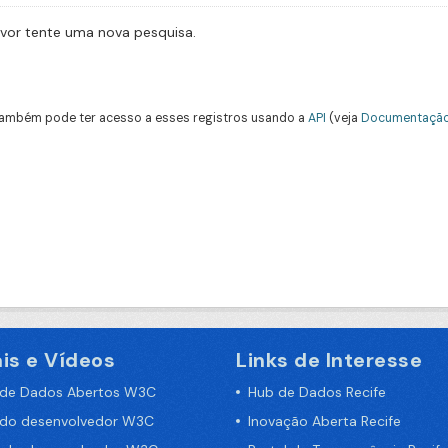
avor tente uma nova pesquisa.
ambém pode ter acesso a esses registros usando a
API
(veja
Documentação
is e Vídeos
Links de Interesse
 de Dados Abertos W3C
Hub de Dados Recife
 do desenvolvedor W3C
Inovação Aberta Recife