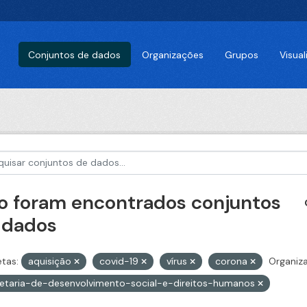
Conjuntos de dados
Organizações
Grupos
Visua
o foram encontrados conjuntos
 dados
etas:
aquisição
covid-19
vírus
corona
Organiz
etaria-de-desenvolvimento-social-e-direitos-humanos