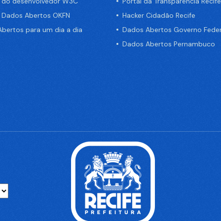
a do desenvolvedor W3C
Portal da Transparência Recife
e Dados Abertos OKFN
Hacker Cidadão Recife
bertos para um dia a dia
Dados Abertos Governo Feder
Dados Abertos Pernambuco