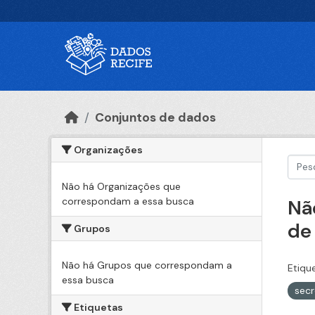
Ir para o conteúdo principal
Conjuntos de dados
Organizações
Não há Organizações que
correspondam a essa busca
Nã
de
Grupos
Não há Grupos que correspondam a
Etiqu
essa busca
secr
Etiquetas