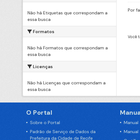
Por f
Não há Etiquetas que correspondam a
essa busca
Formatos
Você t
Não há Formatos que correspondam a
essa busca
Licenças
Não há Licenças que correspondam a
essa busca
O Portal
Manua
Sobre o Portal
Manual
Padrão de Serviço de Dados da
Manual
Prefeitura da Cidade de Recife