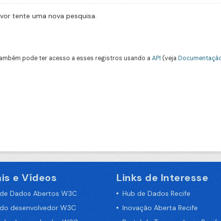
avor tente uma nova pesquisa.
ambém pode ter acesso a esses registros usando a
API
(veja
Documentação
is e Vídeos
Links de Interesse
 de Dados Abertos W3C
Hub de Dados Recife
 do desenvolvedor W3C
Inovação Aberta Recife