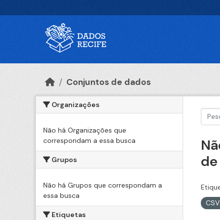
Ir para o conteúdo principal
Conjuntos de dados
Organizações
Não há Organizações que
correspondam a essa busca
Nã
de
Grupos
Não há Grupos que correspondam a
Etiqu
essa busca
CS
Etiquetas