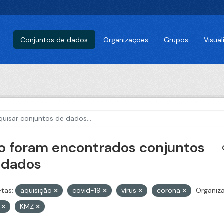
Conjuntos de dados
Organizações
Grupos
Visua
o foram encontrados conjuntos
 dados
etas:
aquisição
covid-19
vírus
corona
Organiz
V
KMZ