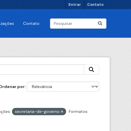
Entrar
Contato
lizações
Contato
Ordenar por
ações:
secretaria-de-governo
Formatos: