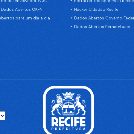
a do desenvolvedor W3C
Portal da Transparência Recife
e Dados Abertos OKFN
Hacker Cidadão Recife
bertos para um dia a dia
Dados Abertos Governo Feder
Dados Abertos Pernambuco