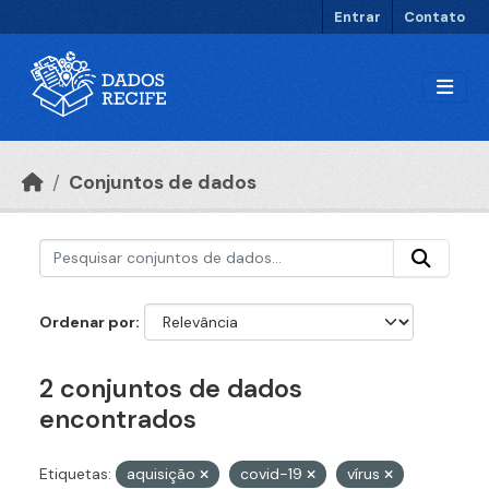
Ir para o conteúdo principal
Entrar
Contato
Conjuntos de dados
Ordenar por
2 conjuntos de dados
encontrados
Etiquetas:
aquisição
covid-19
vírus