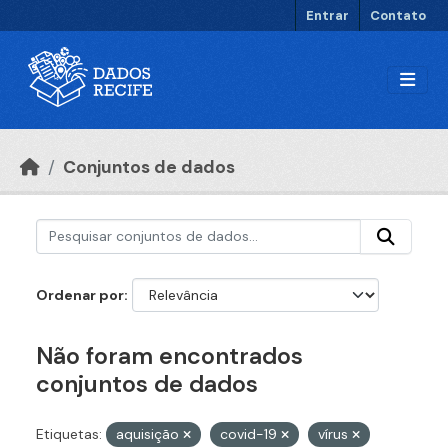
Ir para o conteúdo principal
Entrar
Contato
Conjuntos de dados
Ordenar por
Não foram encontrados
conjuntos de dados
Etiquetas:
aquisição
covid-19
vírus