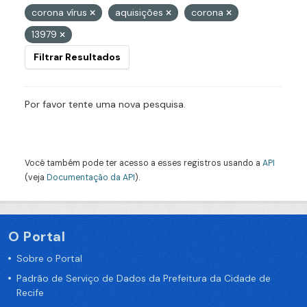
corona vírus
aquisições
corona
13979
Filtrar Resultados
Por favor tente uma nova pesquisa.
Você também pode ter acesso a esses registros usando a
API
(veja
Documentação da API
).
O Portal
Sobre o Portal
Padrão de Serviço de Dados da Prefeitura da Cidade de
Recife