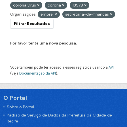
corona vírus
corona
13979
Organizações:
emprel
secretaria-de-financas
Filtrar Resultados
Por favor tente uma nova pesquisa.
Você também pode ter acesso a esses registros usando a
API
(veja
Documentação da API
).
O Portal
Sobre o Portal
Padrão de Serviço de Dados da Prefeitura da Cidade de
Recife