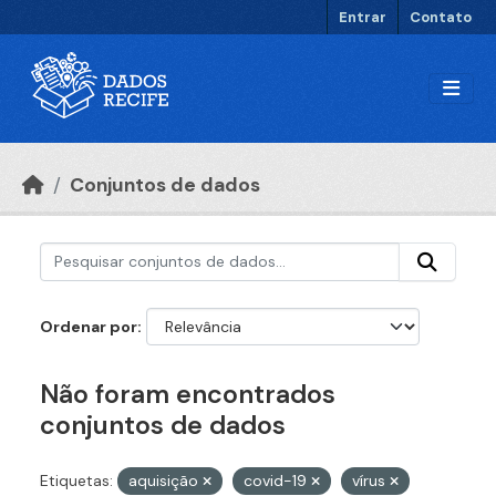
Ir para o conteúdo principal
Entrar
Contato
Conjuntos de dados
Ordenar por
Não foram encontrados
conjuntos de dados
Etiquetas:
aquisição
covid-19
vírus