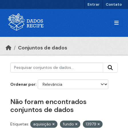
Ir para o conteúdo principal
Entrar
Contato
Conjuntos de dados
Ordenar por
Não foram encontrados
conjuntos de dados
Etiquetas:
aquisição
fundo
13979