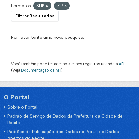
Formatos:
SHP
ZIP
Filtrar Resultados
Por favor tente uma nova pesquisa.
Você também pode ter acesso a esses registros usando a
API
(veja
Documentação da API
).
O Portal
Sobre o Portal
Padrão de Serviço de Dados da Prefeitura da Cidade de
Recife
Padrões de Publicação dos Dados no Portal de Dados
Abertos do Recife