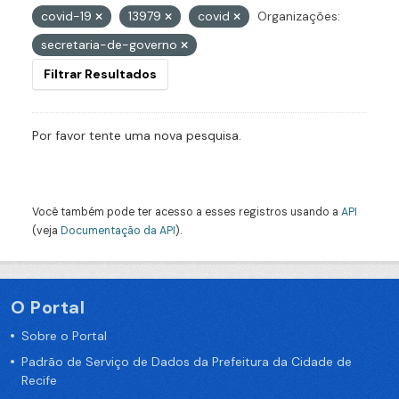
covid-19
13979
covid
Organizações:
secretaria-de-governo
Filtrar Resultados
Por favor tente uma nova pesquisa.
Você também pode ter acesso a esses registros usando a
API
(veja
Documentação da API
).
O Portal
Sobre o Portal
Padrão de Serviço de Dados da Prefeitura da Cidade de
Recife