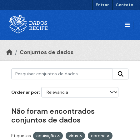
Ir para o conteúdo principal
Entrar
Contato
Conjuntos de dados
Ordenar por
Não foram encontrados
conjuntos de dados
Etiquetas:
aquisição
vírus
corona