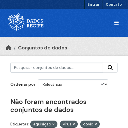
Ir para o conteúdo principal
Entrar
Contato
Conjuntos de dados
Ordenar por
Não foram encontrados
conjuntos de dados
Etiquetas:
aquisição
vírus
covid