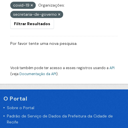
covid-19
Organizações:
secretaria-de-governo
Filtrar Resultados
Por favor tente uma nova pesquisa.
Você também pode ter acesso a esses registros usando a
API
(veja
Documentação da API
).
O Portal
Sobre o Portal
Padrão de Serviço de Dados da Prefeitura da Cidade de
Recife