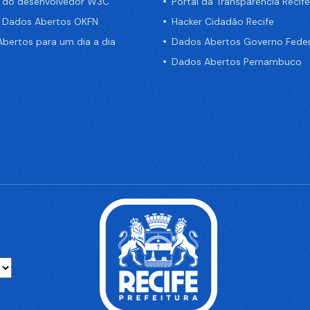
a do desenvolvedor W3C
Portal da Transparência Recife
e Dados Abertos OKFN
Hacker Cidadão Recife
bertos para um dia a dia
Dados Abertos Governo Feder
Dados Abertos Pernambuco