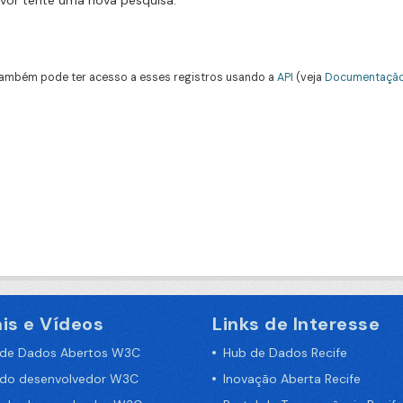
avor tente uma nova pesquisa.
ambém pode ter acesso a esses registros usando a
API
(veja
Documentação
is e Vídeos
Links de Interesse
 de Dados Abertos W3C
Hub de Dados Recife
 do desenvolvedor W3C
Inovação Aberta Recife