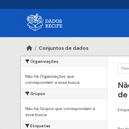
Ir para o conteúdo principal
Conjuntos de dados
Organizações
Não há Organizações que
correspondam a essa busca
Nã
de
Grupos
Não há Grupos que correspondam a
Etiqu
essa busca
Etiquetas