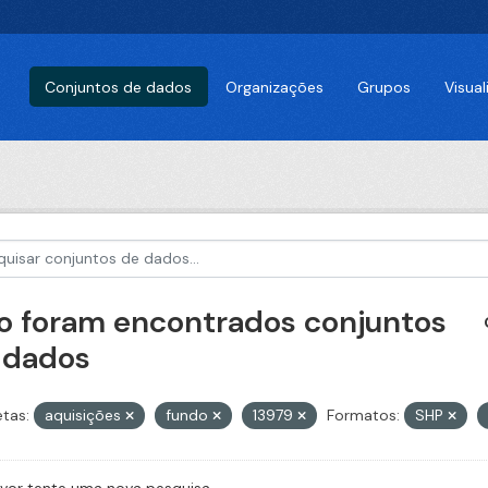
Conjuntos de dados
Organizações
Grupos
Visua
o foram encontrados conjuntos
 dados
etas:
aquisições
fundo
13979
Formatos:
SHP