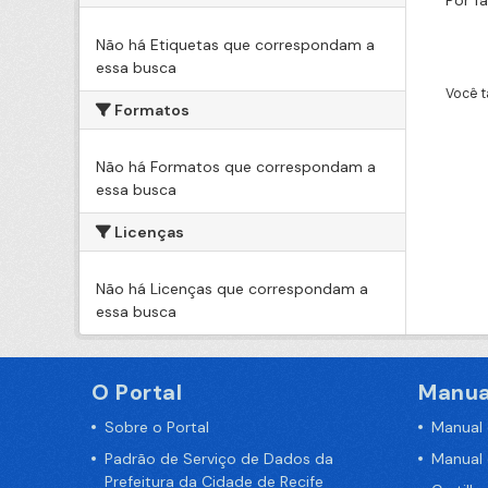
Por f
Não há Etiquetas que correspondam a
essa busca
Você t
Formatos
Não há Formatos que correspondam a
essa busca
Licenças
Não há Licenças que correspondam a
essa busca
O Portal
Manua
Sobre o Portal
Manual
Padrão de Serviço de Dados da
Manual
Prefeitura da Cidade de Recife