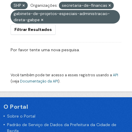
SHP
Organizações:
secretaria-de-financas
gabinete-de-projetos-especiais-administracao-
direta-gabpe
Filtrar Resultados
Por favor tente uma nova pesquisa.
Você também pode ter acesso a esses registros usando a
API
(veja
Documentação da API
).
O Portal
Sobre o Portal
Padrão de Serviço de Dados da Prefeitura da Cidade de
Recife