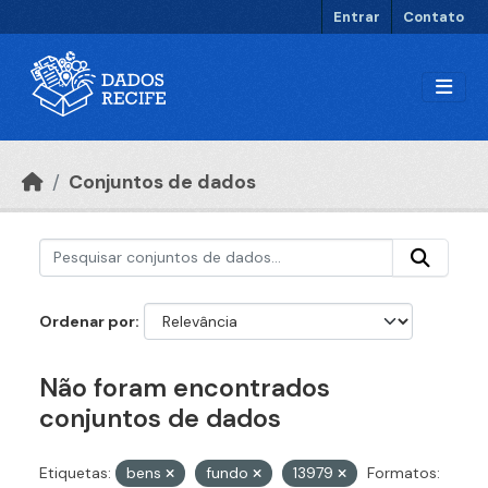
Ir para o conteúdo principal
Entrar
Contato
Conjuntos de dados
Ordenar por
Não foram encontrados
conjuntos de dados
Etiquetas:
bens
fundo
13979
Formatos: