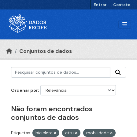
Ir para o conteúdo principal
Entrar
Contato
Conjuntos de dados
Ordenar por
Não foram encontrados
conjuntos de dados
Etiquetas:
bicicleta
cttu
mobilidade