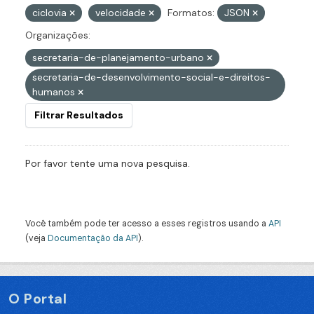
ciclovia
velocidade
Formatos:
JSON
Organizações:
secretaria-de-planejamento-urbano
secretaria-de-desenvolvimento-social-e-direitos-
humanos
Filtrar Resultados
Por favor tente uma nova pesquisa.
Você também pode ter acesso a esses registros usando a
API
(veja
Documentação da API
).
O Portal