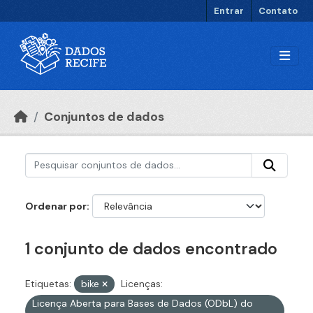
Ir para o conteúdo principal
Entrar
Contato
Conjuntos de dados
Ordenar por
1 conjunto de dados encontrado
Etiquetas:
bike
Licenças:
Licença Aberta para Bases de Dados (ODbL) do