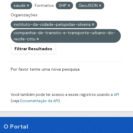
saude
Formatos:
SHP
GeoJSON
Organizações:
instituto-da-cidade-pelopidas-silveira
companhia-de-transito-e-transporte-urbano-do-
recife-cttu
Filtrar Resultados
Por favor tente uma nova pesquisa.
Você também pode ter acesso a esses registros usando a
API
(veja
Documentação da API
).
O Portal