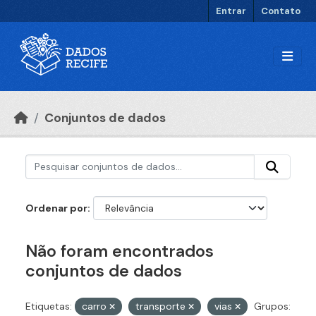
Ir para o conteúdo principal
Entrar
Contato
Conjuntos de dados
Ordenar por
Não foram encontrados
conjuntos de dados
Etiquetas:
carro
transporte
vias
Grupos: