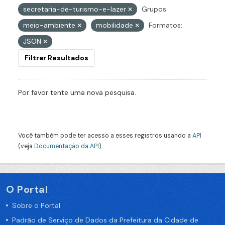
secretaria-de-turismo-e-lazer
Grupos:
meio-ambiente
mobilidade
Formatos:
JSON
Filtrar Resultados
Por favor tente uma nova pesquisa.
Você também pode ter acesso a esses registros usando a
API
(veja
Documentação da API
).
O Portal
Sobre o Portal
Padrão de Serviço de Dados da Prefeitura da Cidade de