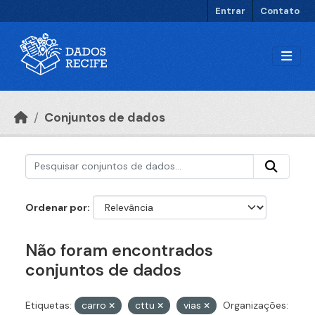
Ir para o conteúdo principal
Entrar
Contato
Conjuntos de dados
Ordenar por
Não foram encontrados
conjuntos de dados
Etiquetas:
carro
cttu
vias
Organizações: