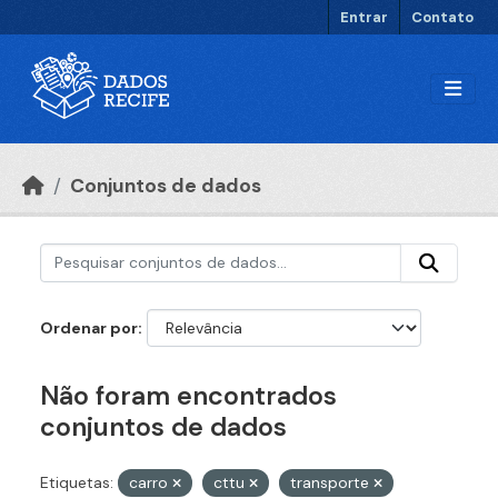
Ir para o conteúdo principal
Entrar
Contato
Conjuntos de dados
Ordenar por
Não foram encontrados
conjuntos de dados
Etiquetas:
carro
cttu
transporte