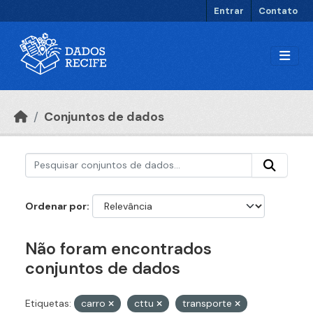
Ir para o conteúdo principal
Entrar
Contato
Conjuntos de dados
Ordenar por
Não foram encontrados
conjuntos de dados
Etiquetas:
carro
cttu
transporte