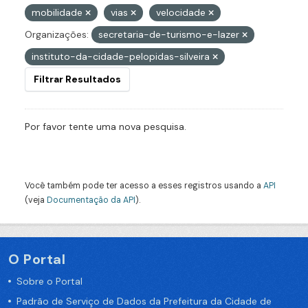
mobilidade
vias
velocidade
Organizações:
secretaria-de-turismo-e-lazer
instituto-da-cidade-pelopidas-silveira
Filtrar Resultados
Por favor tente uma nova pesquisa.
Você também pode ter acesso a esses registros usando a
API
(veja
Documentação da API
).
O Portal
Sobre o Portal
Padrão de Serviço de Dados da Prefeitura da Cidade de