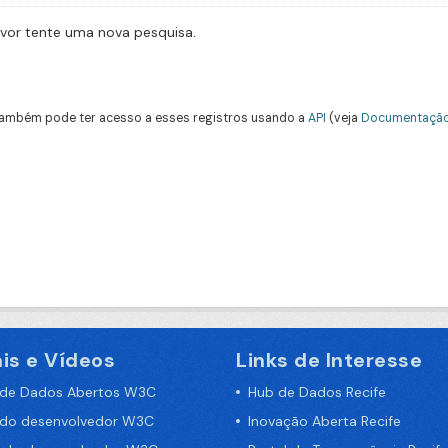
avor tente uma nova pesquisa.
ambém pode ter acesso a esses registros usando a
API
(veja
Documentação
is e Vídeos
Links de Interesse
 de Dados Abertos W3C
Hub de Dados Recife
 do desenvolvedor W3C
Inovação Aberta Recife