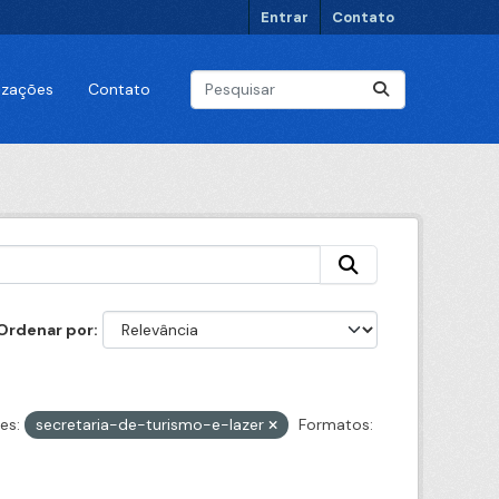
Entrar
Contato
lizações
Contato
Ordenar por
es:
secretaria-de-turismo-e-lazer
Formatos: