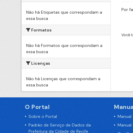
Por f
Não há Etiquetas que correspondam a
essa busca
Formatos
Você t
Não há Formatos que correspondam a
essa busca
Licenças
Não há Licenças que correspondam a
essa busca
O Portal
Manua
Sobre o Portal
Manual
Padrão de Serviço de Dados da
Manual
Prefeitura da Cidade de Recife