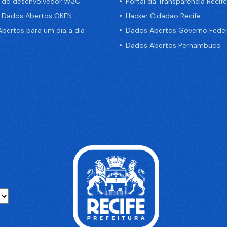
a do desenvolvedor W3C
Portal da Transparência Recife
e Dados Abertos OKFN
Hacker Cidadão Recife
bertos para um dia a dia
Dados Abertos Governo Feder
Dados Abertos Pernambuco