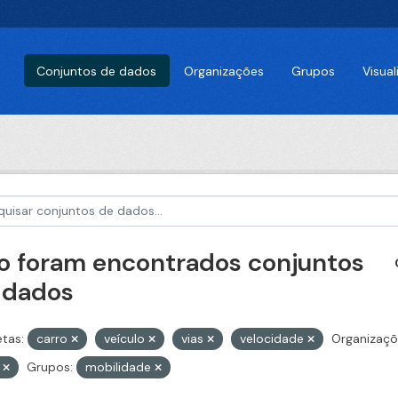
Conjuntos de dados
Organizações
Grupos
Visua
o foram encontrados conjuntos
 dados
etas:
carro
veículo
vias
velocidade
Organizaçõ
Z
Grupos:
mobilidade