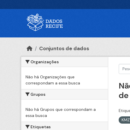
Ir para o conteúdo principal
Conjuntos de dados
Organizações
Não há Organizações que
correspondam a essa busca
Nã
de
Grupos
Não há Grupos que correspondam a
Etiqu
essa busca
KM
Etiquetas