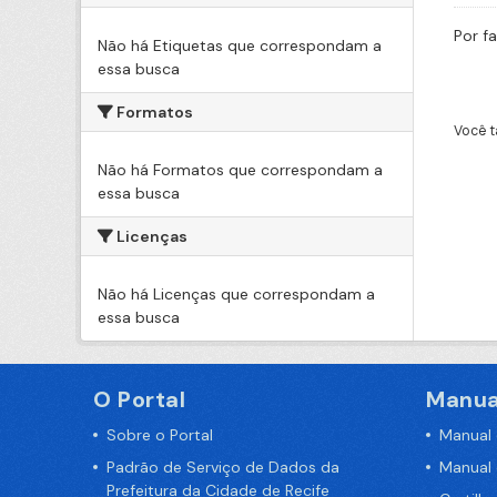
Por f
Não há Etiquetas que correspondam a
essa busca
Formatos
Você t
Não há Formatos que correspondam a
essa busca
Licenças
Não há Licenças que correspondam a
essa busca
O Portal
Manua
Sobre o Portal
Manual
Padrão de Serviço de Dados da
Manual
Prefeitura da Cidade de Recife