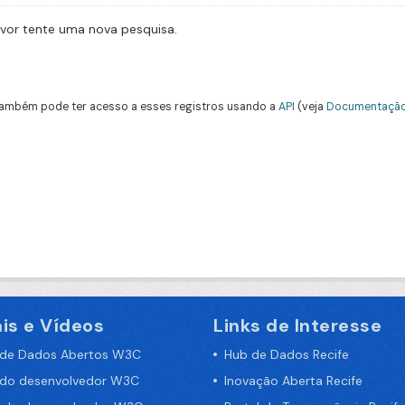
avor tente uma nova pesquisa.
ambém pode ter acesso a esses registros usando a
API
(veja
Documentação
is e Vídeos
Links de Interesse
 de Dados Abertos W3C
Hub de Dados Recife
 do desenvolvedor W3C
Inovação Aberta Recife