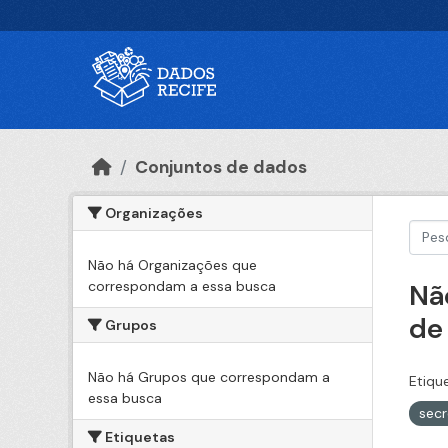
Ir para o conteúdo principal
Conjuntos de dados
Organizações
Não há Organizações que
correspondam a essa busca
Nã
de
Grupos
Não há Grupos que correspondam a
Etiqu
essa busca
sec
Etiquetas