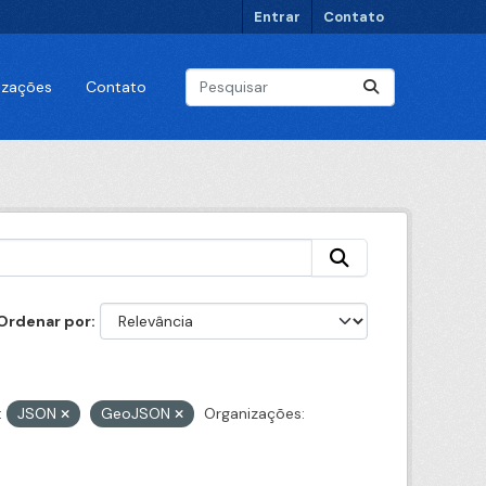
Entrar
Contato
lizações
Contato
Ordenar por
:
JSON
GeoJSON
Organizações: