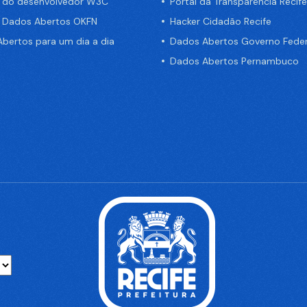
a do desenvolvedor W3C
Portal da Transparência Recife
e Dados Abertos OKFN
Hacker Cidadão Recife
bertos para um dia a dia
Dados Abertos Governo Feder
Dados Abertos Pernambuco