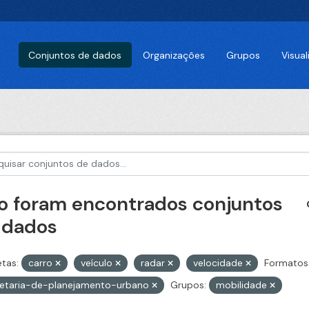
Conjuntos de dados
Organizações
Grupos
Visua
o foram encontrados conjuntos
 dados
etas:
carro
veículo
radar
velocidade
Formatos
retaria-de-planejamento-urbano
Grupos:
mobilidade