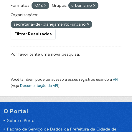
Formatos:
KMZ
Grupos:
urbanismo
Organizações:
secretaria-de-planejamento-urbano
Filtrar Resultados
Por favor tente uma nova pesquisa.
Você também pode ter acesso a esses registros usando a
API
(veja
Documentação da API
).
O Portal
Sobre o Portal
Padrão de Serviço de Dados da Prefeitura da Cidade de