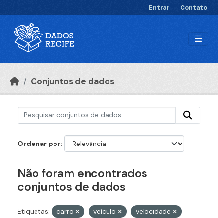
Ir para o conteúdo principal
Entrar
Contato
Conjuntos de dados
Ordenar por
Não foram encontrados
conjuntos de dados
Etiquetas:
carro
veículo
velocidade