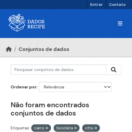
Ir para o conteúdo principal
Entrar
Contato
Conjuntos de dados
Ordenar por
Não foram encontrados
conjuntos de dados
Etiquetas:
carro
bicicleta
cttu