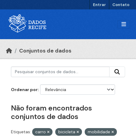
Ir para o conteúdo principal
Entrar
Contato
Conjuntos de dados
Ordenar por
Não foram encontrados
conjuntos de dados
Etiquetas:
carro
bicicleta
mobilidade