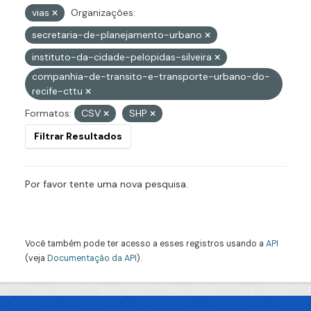
vias
Organizações:
secretaria-de-planejamento-urbano
instituto-da-cidade-pelopidas-silveira
companhia-de-transito-e-transporte-urbano-do-
recife-cttu
Formatos:
CSV
SHP
Filtrar Resultados
Por favor tente uma nova pesquisa.
Você também pode ter acesso a esses registros usando a
API
(veja
Documentação da API
).