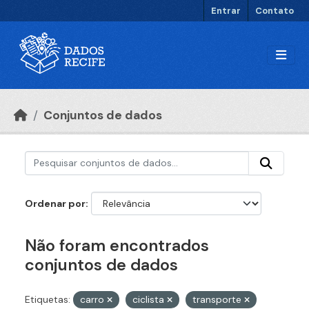
Ir para o conteúdo principal
Entrar
Contato
Conjuntos de dados
Ordenar por
Não foram encontrados
conjuntos de dados
Etiquetas:
carro
ciclista
transporte