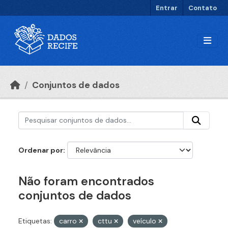
Ir para o conteúdo principal
Entrar
Contato
Conjuntos de dados
Ordenar por
Não foram encontrados
conjuntos de dados
Etiquetas:
carro
cttu
veículo