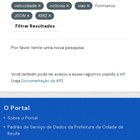
velocidade
ciclovia
vias
Formatos:
JSON
KMZ
Filtrar Resultados
Por favor tente uma nova pesquisa.
Você também pode ter acesso a esses registros usando a
API
(veja
Documentação da API
).
O Portal
Sobre o Portal
Padrão de Serviço de Dados da Prefeitura da Cidade de
Recife