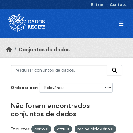
Ir para o conteúdo principal
Entrar
Contato
Conjuntos de dados
Ordenar por
Não foram encontrados
conjuntos de dados
Etiquetas:
carro
cttu
malha cicloviária