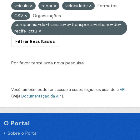
veículo
radar
velocidade
Formatos:
CSV
Organizações:
companhia-de-transito-e-transporte-urbano-do-
recife-cttu
Filtrar Resultados
Por favor tente uma nova pesquisa.
Você também pode ter acesso a esses registros usando a
API
(veja
Documentação da API
).
O Portal
Sobre o Portal