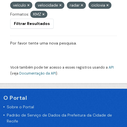
veículo
velocidade
radar
ciclovia
Formatos:
KMZ
Filtrar Resultados
Por favor tente uma nova pesquisa.
Você também pode ter acesso a esses registros usando a
API
(veja
Documentação da API
).
O Portal
Sobre o Portal
Padrão de Serviço de Dados da Prefeitura da Cidade de
Recife