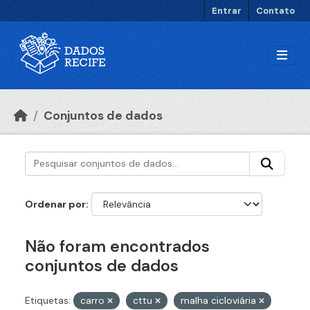
Ir para o conteúdo principal
Entrar
Contato
Conjuntos de dados
Ordenar por
Não foram encontrados
conjuntos de dados
Etiquetas:
carro
cttu
malha cicloviária