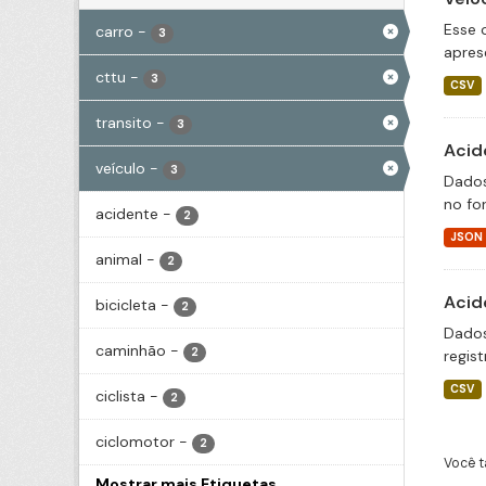
Esse 
carro
-
3
apres
cttu
-
3
CSV
transito
-
3
Acid
veículo
-
3
Dados
no fo
acidente
-
2
JSON
animal
-
2
Acid
bicicleta
-
2
Dados
caminhão
-
2
regis
CSV
ciclista
-
2
ciclomotor
-
2
Você t
Mostrar mais Etiquetas