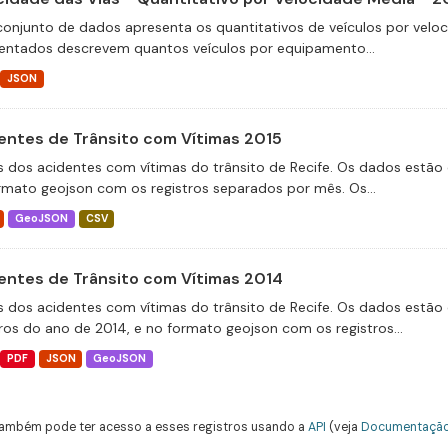
conjunto de dados apresenta os quantitativos de veículos por velo
entados descrevem quantos veículos por equipamento...
JSON
entes de Trânsito com Vítimas 2015
 dos acidentes com vítimas do trânsito de Recife. Os dados estão 
rmato geojson com os registros separados por mês. Os...
GeoJSON
CSV
entes de Trânsito com Vítimas 2014
 dos acidentes com vítimas do trânsito de Recife. Os dados estão 
tros do ano de 2014, e no formato geojson com os registros...
PDF
JSON
GeoJSON
ambém pode ter acesso a esses registros usando a
API
(veja
Documentação