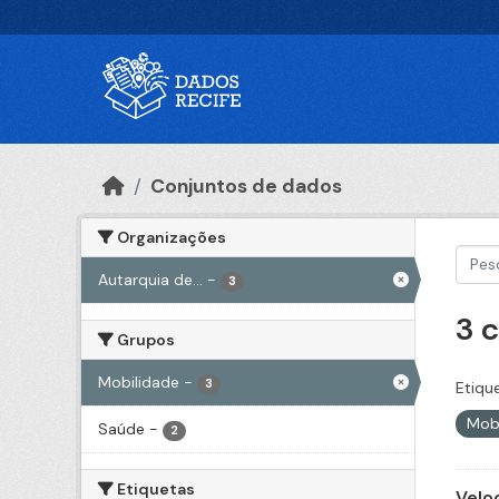
Ir para o conteúdo principal
Conjuntos de dados
Organizações
Autarquia de...
-
3
3 
Grupos
Mobilidade
-
3
Etiqu
Mob
Saúde
-
2
Etiquetas
Velo