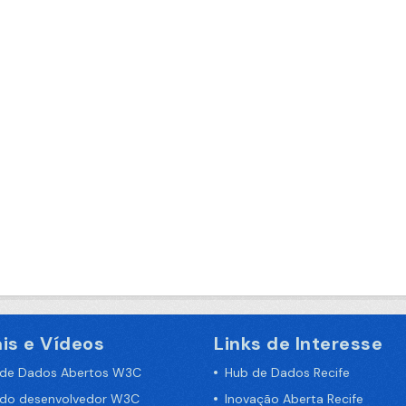
is e Vídeos
Links de Interesse
 de Dados Abertos W3C
Hub de Dados Recife
 do desenvolvedor W3C
Inovação Aberta Recife