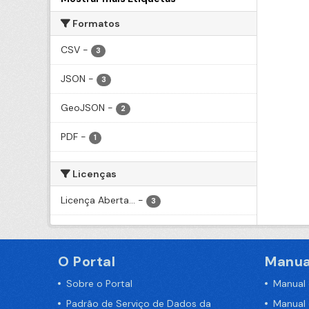
Formatos
CSV
-
3
JSON
-
3
GeoJSON
-
2
PDF
-
1
Licenças
Licença Aberta...
-
3
O Portal
Manua
Sobre o Portal
Manual
Padrão de Serviço de Dados da
Manual