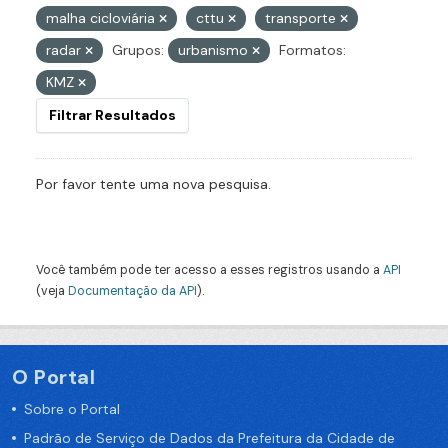
malha cicloviária
cttu
transporte
radar
Grupos:
urbanismo
Formatos:
KMZ
Filtrar Resultados
Por favor tente uma nova pesquisa.
Você também pode ter acesso a esses registros usando a
API
(veja
Documentação da API
).
O Portal
Sobre o Portal
Padrão de Serviço de Dados da Prefeitura da Cidade de