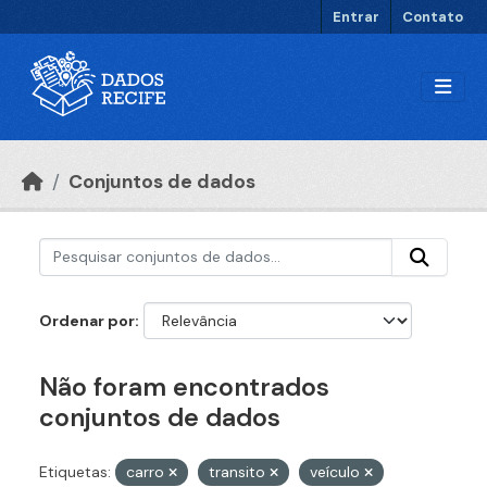
Ir para o conteúdo principal
Entrar
Contato
Conjuntos de dados
Ordenar por
Não foram encontrados
conjuntos de dados
Etiquetas:
carro
transito
veículo