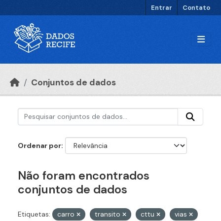
Ir para o conteúdo principal
Entrar
Contato
Conjuntos de dados
Ordenar por
Não foram encontrados
conjuntos de dados
Etiquetas:
carro
transito
cttu
vias