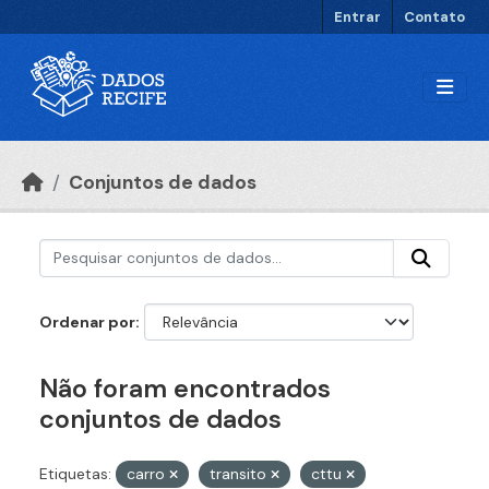
Ir para o conteúdo principal
Entrar
Contato
Conjuntos de dados
Ordenar por
Não foram encontrados
conjuntos de dados
Etiquetas:
carro
transito
cttu