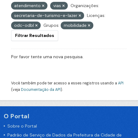
atendimento
vias
Organizações:
secretaria-de-turismo-e-lazer
Licenças:
odc-odbl
Grupos:
mobilidade
Filtrar Resultados
Por favor tente uma nova pesquisa.
Você também pode ter acesso a esses registros usando a
API
(veja
Documentação da API
).
O Portal
Sobre o Portal
Padrão de Serviço de Dados da Prefeitura da Cidade de