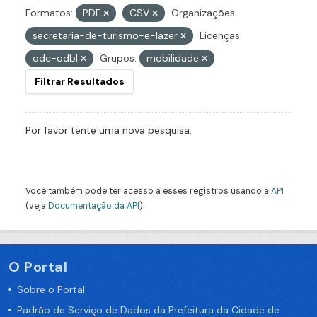
Formatos:
PDF
CSV
Organizações:
secretaria-de-turismo-e-lazer
Licenças:
odc-odbl
Grupos:
mobilidade
Filtrar Resultados
Por favor tente uma nova pesquisa.
Você também pode ter acesso a esses registros usando a
API
(veja
Documentação da API
).
O Portal
Sobre o Portal
Padrão de Serviço de Dados da Prefeitura da Cidade de