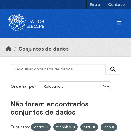
Ir para o conteúdo principal
Entrar
Contato
Conjuntos de dados
Ordenar por
Não foram encontrados
conjuntos de dados
Etiquetas:
carro
transito
cttu
vias