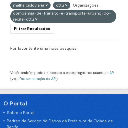
malha cicloviária
cttu
Organizações:
companhia-de-transito-e-transporte-urbano-do-
recife-cttu
Filtrar Resultados
Por favor tente uma nova pesquisa.
Você também pode ter acesso a esses registros usando a
API
(veja
Documentação da API
).
O Portal
Sobre o Portal
Padrão de Serviço de Dados da Prefeitura da Cidade de
Recife