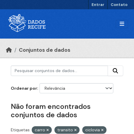
Ir para o conteúdo principal
Entrar
Contato
Conjuntos de dados
Ordenar por
Não foram encontrados
conjuntos de dados
Etiquetas:
carro
transito
ciclovia