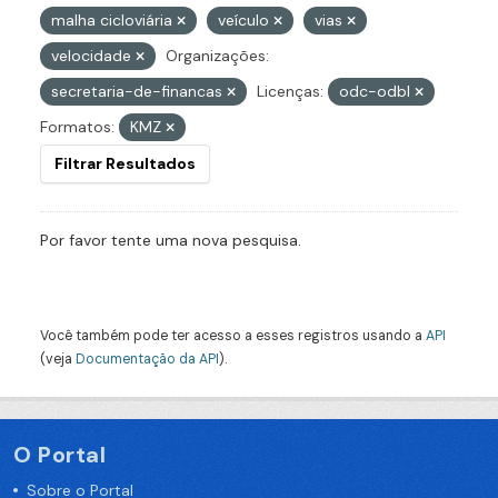
malha cicloviária
veículo
vias
velocidade
Organizações:
secretaria-de-financas
Licenças:
odc-odbl
Formatos:
KMZ
Filtrar Resultados
Por favor tente uma nova pesquisa.
Você também pode ter acesso a esses registros usando a
API
(veja
Documentação da API
).
O Portal
Sobre o Portal