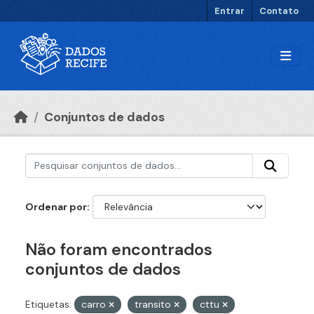
Ir para o conteúdo principal
Entrar
Contato
Conjuntos de dados
Ordenar por
Não foram encontrados
conjuntos de dados
Etiquetas:
carro
transito
cttu