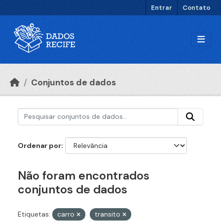
Ir para o conteúdo principal
Entrar
Contato
Conjuntos de dados
Ordenar por
Não foram encontrados
conjuntos de dados
Etiquetas:
carro
transito