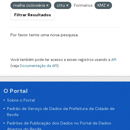
malha cicloviária
cttu
Formatos:
KMZ
Filtrar Resultados
Por favor tente uma nova pesquisa.
Você também pode ter acesso a esses registros usando a
API
(veja
Documentação da API
).
O Portal
Sobre o Portal
Padrão de Serviço de Dados da Prefeitura da Cidade de
Recife
Padrões de Publicação dos Dados no Portal de Dados
Abertos do Recife