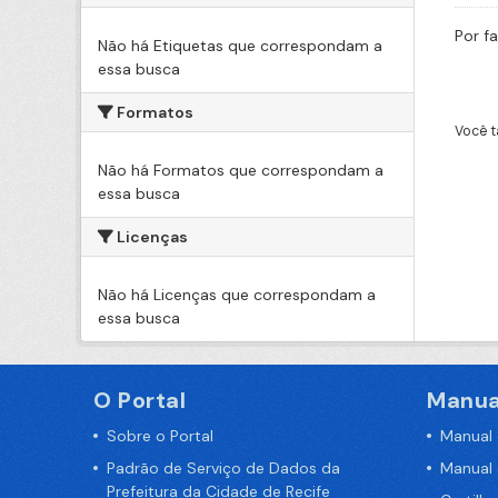
Por f
Não há Etiquetas que correspondam a
essa busca
Formatos
Você t
Não há Formatos que correspondam a
essa busca
Licenças
Não há Licenças que correspondam a
essa busca
O Portal
Manua
Sobre o Portal
Manual
Padrão de Serviço de Dados da
Manual
Prefeitura da Cidade de Recife