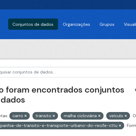
Conjuntos de dados
Organizações
Grupos
Visua
o foram encontrados conjuntos
 dados
etas:
carro
transito
malha cicloviária
veículo
O
panhia-de-transito-e-transporte-urbano-do-recife-cttu
Form