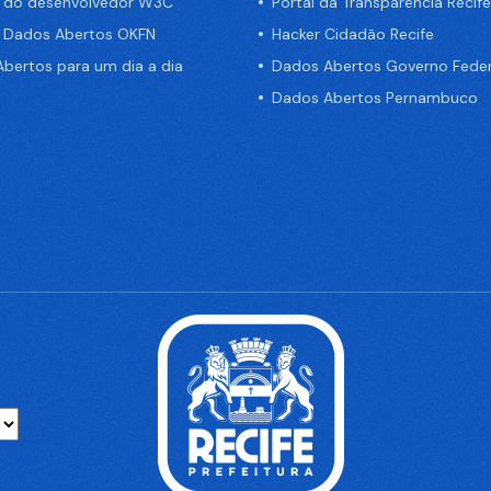
a do desenvolvedor W3C
Portal da Transparência Recife
e Dados Abertos OKFN
Hacker Cidadão Recife
bertos para um dia a dia
Dados Abertos Governo Feder
Dados Abertos Pernambuco