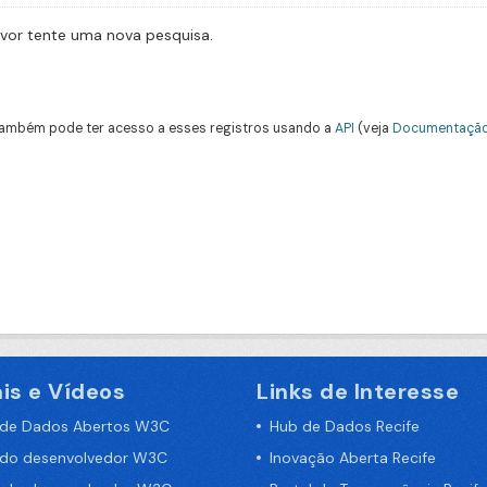
avor tente uma nova pesquisa.
ambém pode ter acesso a esses registros usando a
API
(veja
Documentação
is e Vídeos
Links de Interesse
 de Dados Abertos W3C
Hub de Dados Recife
 do desenvolvedor W3C
Inovação Aberta Recife