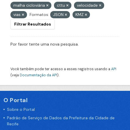
malha cicloviária
cttu
velocidade
vias
Formatos:
JSON
KMZ
Filtrar Resultados
Por favor tente uma nova pesquisa.
Você também pode ter acesso a esses registros usando a
API
(veja
Documentação da API
).
O Portal
Sobre o Portal
Padrão de Serviço de Dados da Prefeitura da Cidade de
Recife