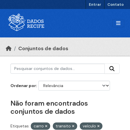
Ir para o conteúdo principal
Entrar
Contato
Conjuntos de dados
Ordenar por
Não foram encontrados
conjuntos de dados
Etiquetas:
carro
transito
veículo