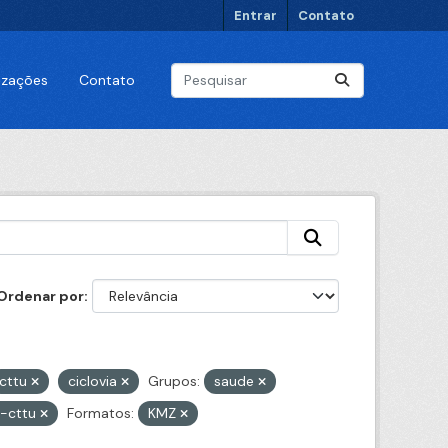
Entrar
Contato
lizações
Contato
Ordenar por
cttu
ciclovia
Grupos:
saude
e-cttu
Formatos:
KMZ