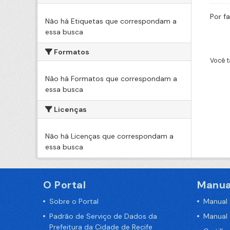
Por f
Não há Etiquetas que correspondam a
essa busca
Formatos
Você t
Não há Formatos que correspondam a
essa busca
Licenças
Não há Licenças que correspondam a
essa busca
O Portal
Manua
Sobre o Portal
Manual
Padrão de Serviço de Dados da
Manual
Prefeitura da Cidade de Recife