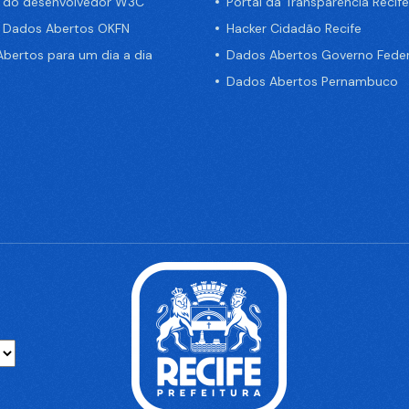
a do desenvolvedor W3C
Portal da Transparência Recife
e Dados Abertos OKFN
Hacker Cidadão Recife
bertos para um dia a dia
Dados Abertos Governo Feder
Dados Abertos Pernambuco