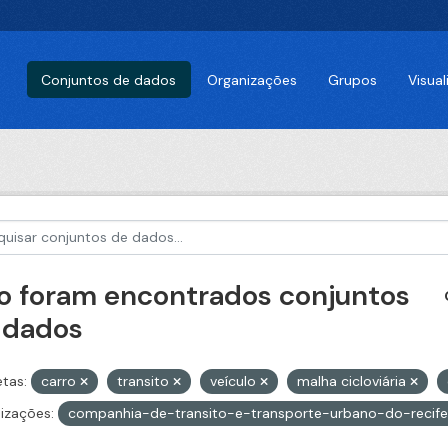
Conjuntos de dados
Organizações
Grupos
Visua
o foram encontrados conjuntos
 dados
etas:
carro
transito
veículo
malha cicloviária
izações:
companhia-de-transito-e-transporte-urbano-do-recif