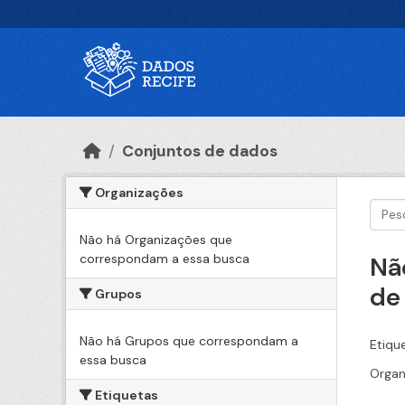
Ir para o conteúdo principal
Conjuntos de dados
Organizações
Não há Organizações que
correspondam a essa busca
Nã
de
Grupos
Não há Grupos que correspondam a
Etiqu
essa busca
Organ
Etiquetas