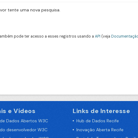
avor tente uma nova pesquisa.
ambém pode ter acesso a esses registros usando a
API
(veja
Documentação
is e Vídeos
Links de Interesse
 de Dados Abertos W3C
Hub de Dados Recife
 do desenvolvedor W3C
Inovação Aberta Recife