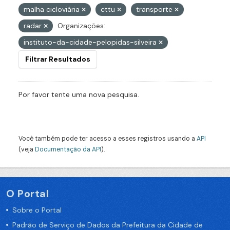
malha cicloviária
cttu
transporte
radar
Organizações:
instituto-da-cidade-pelopidas-silveira
Filtrar Resultados
Por favor tente uma nova pesquisa.
Você também pode ter acesso a esses registros usando a
API
(veja
Documentação da API
).
O Portal
Sobre o Portal
Padrão de Serviço de Dados da Prefeitura da Cidade de