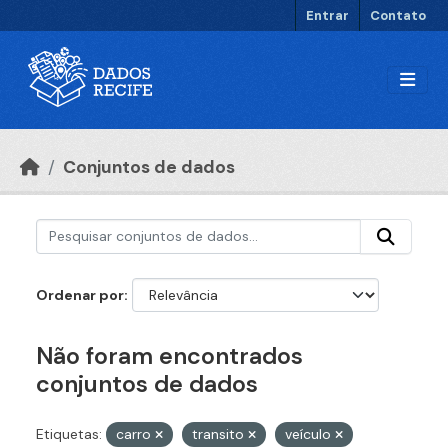
Ir para o conteúdo principal
Entrar
Contato
Conjuntos de dados
Ordenar por
Não foram encontrados
conjuntos de dados
Etiquetas:
carro
transito
veículo