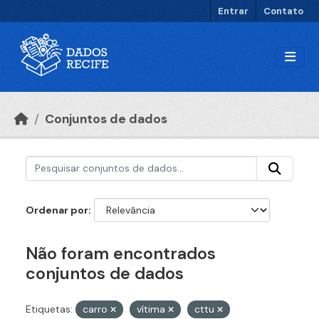
Ir para o conteúdo principal
Entrar
Contato
Conjuntos de dados
Ordenar por
Não foram encontrados
conjuntos de dados
Etiquetas:
carro
vítima
cttu