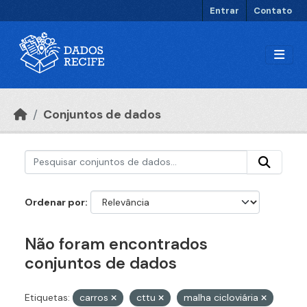
Ir para o conteúdo principal
Entrar
Contato
Conjuntos de dados
Ordenar por
Não foram encontrados
conjuntos de dados
Etiquetas:
carros
cttu
malha cicloviária