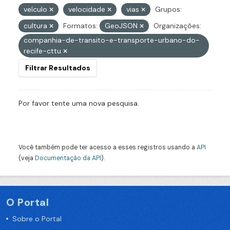
veículo
velocidade
vias
Grupos:
cultura
Formatos:
GeoJSON
Organizações:
companhia-de-transito-e-transporte-urbano-do-
recife-cttu
Filtrar Resultados
Por favor tente uma nova pesquisa.
Você também pode ter acesso a esses registros usando a
API
(veja
Documentação da API
).
O Portal
Sobre o Portal